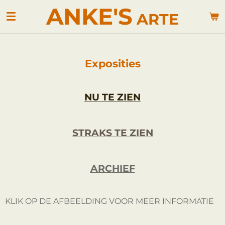
ANKE'S
Ga
ARTE
direct
naar
de
hoofdinhoud
Exposities
NU TE
ZI
EN
STRAKS TE
ZIEN
ARCHIEF
KLIK OP DE AFBEELDING VOOR MEER INFORMATIE