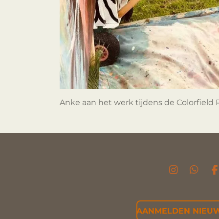
Anke aan het werk tijdens de Colorfield 
I
W
F
N
H
S
A
T
T
AANMELDEN NIEUW
A
S