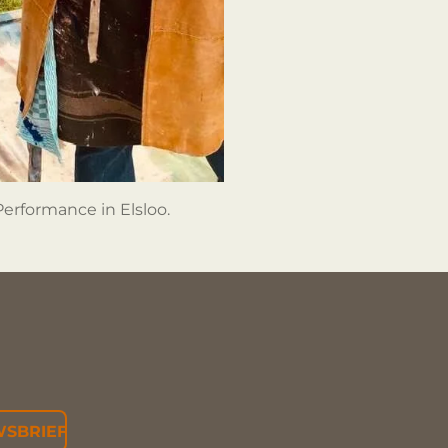
Performance in Elsloo.
A
C
E
SBRIEF
B