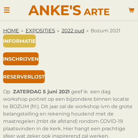
ANKE'S
Ga
ARTE
direct
naar
de
HOME
»
EXPOSITIES
»
2022 oud
»
Bozum 2021
hoofdinhoud
INFORMATIE
INSCHRIJVEN
RESERVERLIJST
Op
ZATERDAG 5 juni 2021
geef ik een dag
workshop portret op een bijzondere binnen locatie
te BOZUM (frl.). Dit jaar zal de workshop ivm de grote
belangstelling en rekening houdend met de
maatregelen (mbt de afstand) rondom COVID-19
plaatsvinden in de kerk. Hier hangt een prachtige
sfeer wat zeker ook inspirerend zal werken.