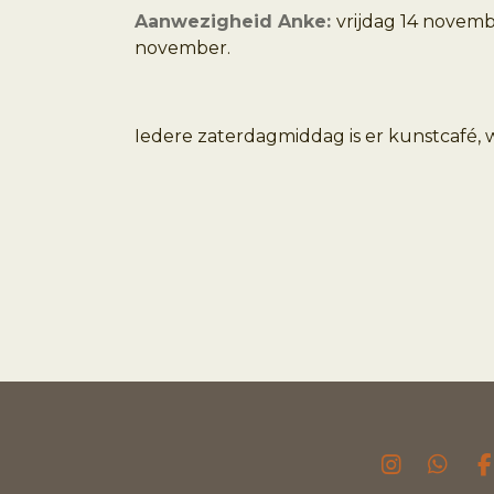
Aanwezigheid Anke:
vrijdag 14 novem
november.
Iedere zaterdagmiddag is er kunstcafé,
I
W
F