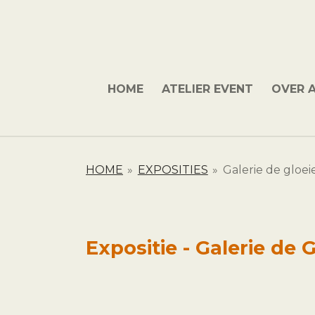
Ga
direct
naar
de
hoofdinhoud
HOME
ATELIER EVENT
OVER 
HOME
»
EXPOSITIES
»
Galerie de gloe
Expositie - Galerie de