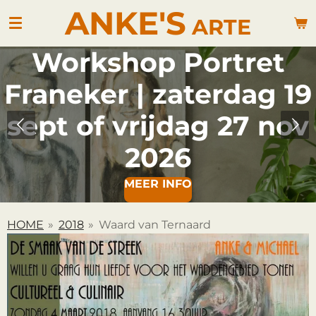
ANKE'S
Ga
ARTE
direct
naar
Workshop Portret
de
hoofdinhoud
Franeker | zaterdag 19
sept of vrijdag 27 nov
2026
MEER INFO
HOME
»
2018
»
Waard van Ternaard