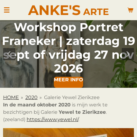
ANKE'S
Ga
ARTE
direct
naar
Workshop Portret
de
hoofdinhoud
Franeker | zaterdag 19
sept of vrijdag 27 nov
2026
MEER INFO
HOME
»
2020
»
Galerie Yewel Zierikzee
In de maand oktober 2020
is mijn werk te
bezichtigen bij Galerie
Yewel te Zierikzee
.
(zeeland)
https://www.yewel.nl/
.