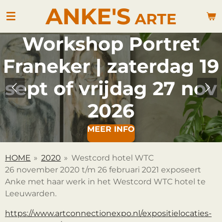
ANKE'S
Ga
ARTE
direct
naar
Workshop Portret
de
hoofdinhoud
Franeker | zaterdag 19
sept of vrijdag 27 nov
2026
MEER INFO
HOME
»
2020
»
Westcord hotel WTC
26 november 2020 t/m 26 februari 2021 exposeert
Anke met haar werk in het Westcord WTC hotel te
Leeuwarden.
https://www.artconnectionexpo.nl/expositielocaties-