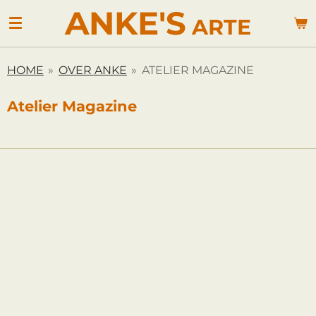
ANKE'S
Ga
ARTE
direct
naar
de
HOME
»
OVER ANKE
»
ATELIER MAGAZINE
hoofdinhoud
Atelier Magazine