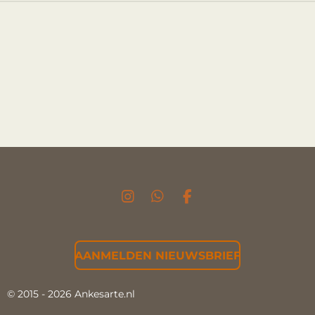
I
W
F
N
H
A
S
A
C
T
T
E
AANMELDEN NIEUWSBRIEF
A
S
B
G
A
O
R
P
O
© 2015 - 2026 Ankesarte.nl
A
P
K
M