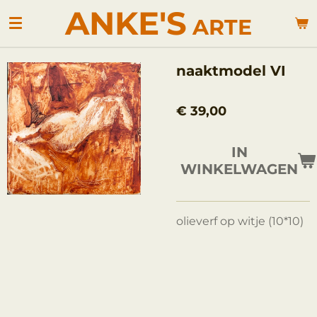
ANKE'S
Ga
ARTE
direct
naar
de
naaktmodel VI
hoofdinhoud
€ 39,00
IN
WINKELWAGEN
olieverf op witje (10*10)