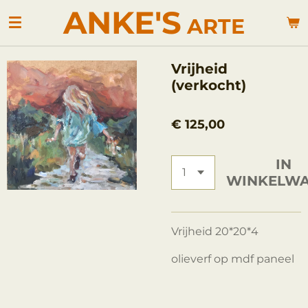
ANKE'S
Ga
ARTE
direct
naar
de
Vrijheid
hoofdinhoud
(verkocht)
€ 125,00
IN
WINKELW
Vrijheid 20*20*4
olieverf op mdf paneel