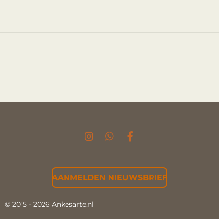
I
W
F
N
H
A
S
A
C
T
T
E
AANMELDEN NIEUWSBRIEF
A
S
B
G
A
O
R
P
O
© 2015 - 2026 Ankesarte.nl
A
P
K
M