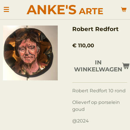
ANKE'S
Ga
ARTE
direct
naar
de
Robert Redfort
hoofdinhoud
€ 110,00
IN
WINKELWAGEN
Robert Redfort 10 rond
Olieverf op porselein
goud
@2024