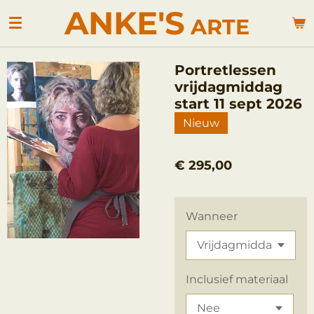
ANKE'S
Ga
ARTE
direct
naar
de
Portretlessen
hoofdinhoud
vrijdagmiddag
start 11 sept 2026
Nieuw
€ 295,00
Wanneer
Inclusief materiaal