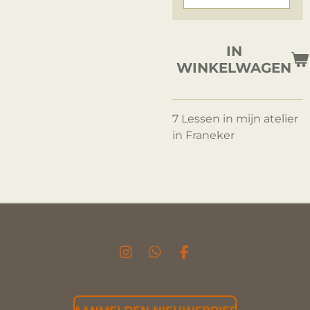
IN
WINKELWAGEN
7 Lessen in mijn atelier
in Franeker
I
W
F
N
H
A
S
A
C
T
T
E