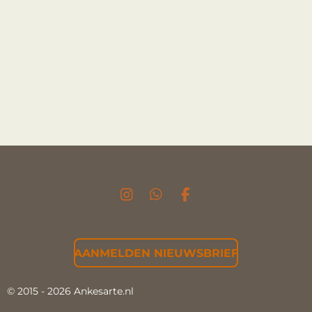
I
W
F
N
H
A
S
A
C
T
T
E
AANMELDEN NIEUWSBRIEF
A
S
B
G
A
O
R
P
O
© 2015 - 2026 Ankesarte.nl
A
P
K
M