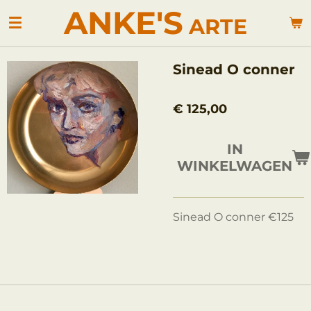
ANKE'S
Ga
ARTE
direct
naar
de
Sinead O conner
hoofdinhoud
€ 125,00
IN
WINKELWAGEN
Sinead O conner €125