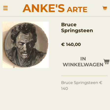
ANKE'S
Ga
ARTE
direct
naar
de
Bruce
hoofdinhoud
Springsteen
€ 140,00
IN
WINKELWAGEN
Bruce Springsteen €
140