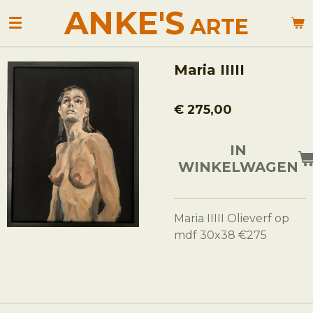
ANKE'S
Ga
ARTE
direct
naar
de
Maria IIIII
hoofdinhoud
€ 275,00
IN
WINKELWAGEN
Maria IIIII Olieverf op
mdf 30x38 €275