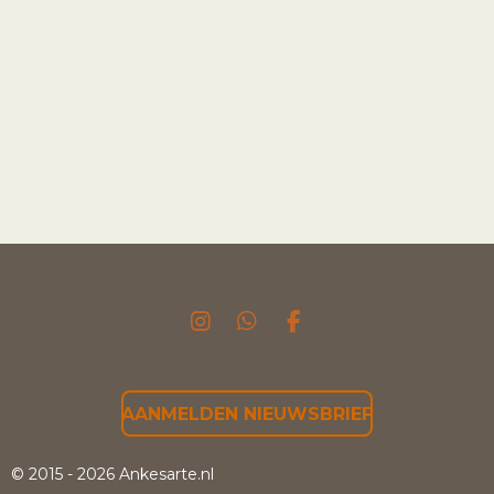
I
W
F
N
H
A
S
A
C
T
T
E
AANMELDEN NIEUWSBRIEF
A
S
B
G
A
O
R
P
O
© 2015 - 2026 Ankesarte.nl
A
P
K