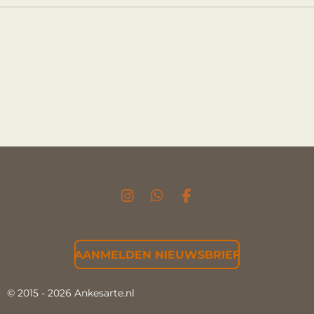
I
W
F
N
H
A
S
A
C
T
T
E
AANMELDEN NIEUWSBRIEF
A
S
B
G
A
O
R
P
O
© 2015 - 2026 Ankesarte.nl
A
P
K
M