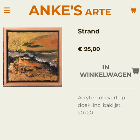
ANKE'S
Ga
ARTE
direct
naar
de
Strand
hoofdinhoud
€ 95,00
IN
WINKELWAGEN
Acryl en olieverf op
doek, incl baklijst,
20x20