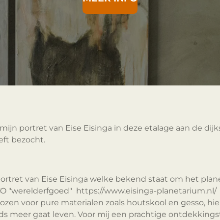
mijn portret van Eise Eisinga in deze etalage aan de dijk
eft bezocht.
t portret van Eise Eisinga welke bekend staat om het pla
werelderfgoed" https://www.eisinga-planetarium.nl/ . Ik
kozen voor pure materialen zoals houtskool en gesso, hi
eds meer gaat leven. Voor mij een prachtige ontdekking