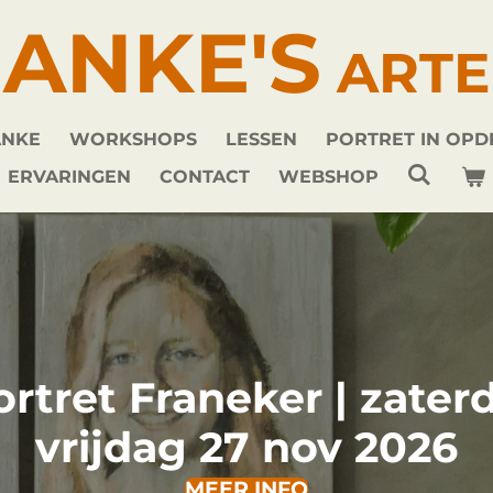
ANKE'S
ARTE
ANKE
WORKSHOPS
LESSEN
PORTRET IN OP
ERVARINGEN
CONTACT
WEBSHOP
schap Franeker |
Donderd
zaterdag 12 december
202
MEER INFO